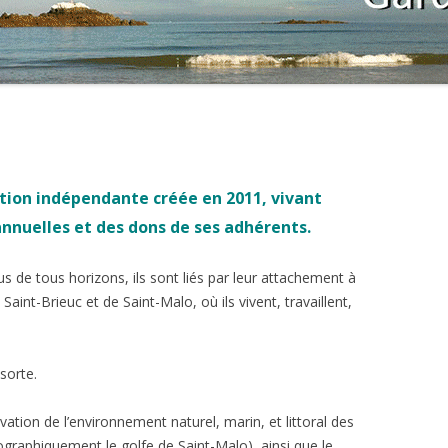
AUTRES SITES DE AO1 À AO5
PROJET DE PARC NATUREL MARIN
RAUX
RÉPONSES DES CANDIDATS DES
RECOURS JURIDIQUES
DANS LA BAIE
ÉLECTIONS DÉPARTEMENTALES
LIENS UTILES
QUESTIONS AUX CANDIDATS AUX
ÉLECTIONS DÉPARTEMENTALES
tion indépendante créée en 2011, vivant
annuelles et des dons de ses adhérents
.
 de tous horizons, ils sont liés par leur attachement à
Saint-Brieuc et de Saint-Malo, où ils vivent, travaillent,
sorte.
vation de l’environnement naturel, marin, et littoral des
ographiquement le golfe de Saint-Malo), ainsi que le