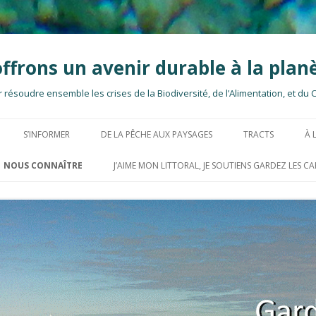
offrons un avenir durable à la plan
 résoudre ensemble les crises de la Biodiversité, de l’Alimentation, et du 
Aller
au
S’INFORMER
DE LA PÊCHE AUX PAYSAGES
TRACTS
À 
contenu
principal
ARTICLES
PÊCHE
NOUS CONNAÎTRE
J’AIME MON LITTORAL, JE SOUTIENS GARDEZ LES CA
MIQUES
NOS LETTRES D’INFORMATION
OISEAUX
R
L’ASSOCIATION
ADHÉRER À L’ASSOCIATION
ROMAGNÉTIQUES
DES ÉOLIENNES EN BAIE DE ST-
CHAUVES-SOURIS
VERT
FONCTIONNEMENT
NOUS ÉCRIRE
BRIEUC ?
ÉAN
MAMMIFÈRES MARINS
NOS ACTIONS
CASINO DU VAL-ANDRÉ 2016
CAHIERS D’ACTEURS 2013
PAYSAGES
CONTACT
GUÉMADEUC 2015
COMMUNIQUÉS DE PRESSE
ÉS
LA HAGUE-BRÉHAT, VERS UN
ROUTE DU RHUM 2014