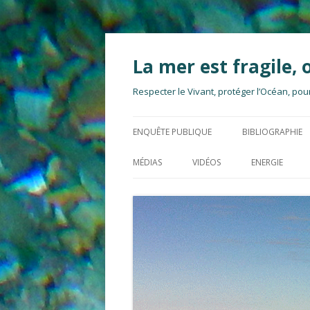
La mer est fragile, 
Respecter le Vivant, protéger l’Océan, pour
ENQUÊTE PUBLIQUE
BIBLIOGRAPHIE
BRUIT
MÉDIAS
VIDÉOS
ENERGIE
ÉMISSIONS CHI
ÉOLIEN EN ME
CHAMPS ÉLECT
HOULE & H2 
DYNAMIQUE OC
HYDROLIEN
ÉCOSYSTÈMES
IMPACTS CUMUL