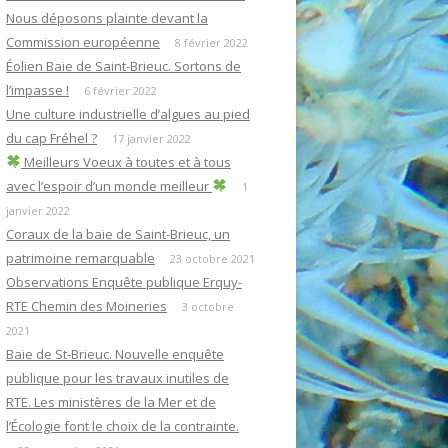
Nous déposons plainte devant la
Commission européenne
8 février 2022
Éolien Baie de Saint-Brieuc. Sortons de
l’impasse !
6 février 2022
Une culture industrielle d’algues au pied
du cap Fréhel ?
17 janvier 2022
Meilleurs Voeux à toutes et à tous
avec l’espoir d’un monde meilleur
1
janvier 2022
Coraux de la baie de Saint-Brieuc, un
patrimoine remarquable
23 octobre 2021
Observations Enquête publique Erquy-
RTE Chemin des Moineries
3 octobre
2021
Baie de St-Brieuc. Nouvelle enquête
publique pour les travaux inutiles de
RTE. Les ministères de la Mer et de
l’Écologie font le choix de la contrainte.