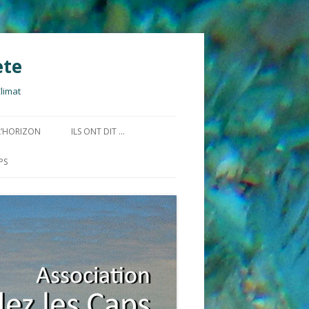
ète
Climat
L’HORIZON
ILS ONT DIT …
PS