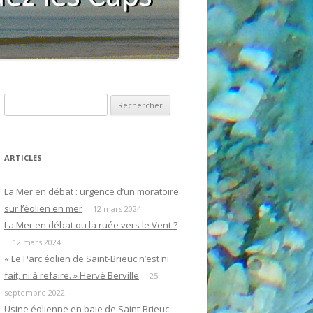
R
e
c
h
ARTICLES
e
r
La Mer en débat : urgence d’un moratoire
c
sur l’éolien en mer
12 mars 2024
h
La Mer en débat ou la ruée vers le Vent ?
e
12 mars 2024
r
« Le Parc éolien de Saint-Brieuc n’est ni
fait, ni à refaire. » Hervé Berville
25
:
septembre 2022
Usine éolienne en baie de Saint-Brieuc.