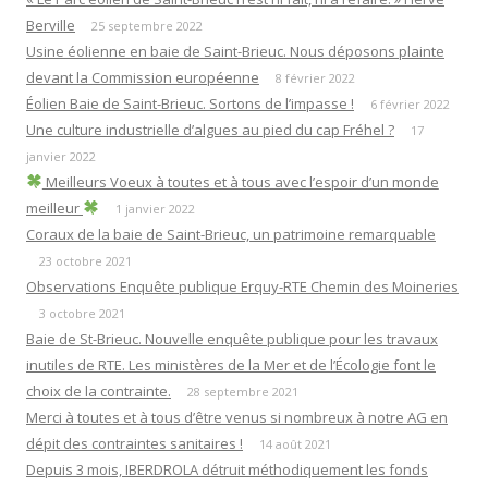
r
Berville
25 septembre 2022
Usine éolienne en baie de Saint-Brieuc. Nous déposons plainte
:
devant la Commission européenne
8 février 2022
Éolien Baie de Saint-Brieuc. Sortons de l’impasse !
6 février 2022
Une culture industrielle d’algues au pied du cap Fréhel ?
17
janvier 2022
Meilleurs Voeux à toutes et à tous avec l’espoir d’un monde
meilleur
1 janvier 2022
Coraux de la baie de Saint-Brieuc, un patrimoine remarquable
23 octobre 2021
Observations Enquête publique Erquy-RTE Chemin des Moineries
3 octobre 2021
Baie de St-Brieuc. Nouvelle enquête publique pour les travaux
inutiles de RTE. Les ministères de la Mer et de l’Écologie font le
choix de la contrainte.
28 septembre 2021
Merci à toutes et à tous d’être venus si nombreux à notre AG en
dépit des contraintes sanitaires !
14 août 2021
Depuis 3 mois, IBERDROLA détruit méthodiquement les fonds