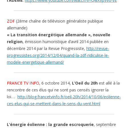
l’ADEME
.
https://www.youtube.com/watch?v=QwXVp9V0-vE
ZDF
(2ème chaîne de télévision généraliste publique
allemande)
« La transition énergétique allemande », nouvelle
religion
, émission humoristique d’avril 2014 publiée en
décembre 2014 par la Revue Progressiste,
http://revue-
progressistes.org/2014/12/04/quand-la-zdf-ridiculise-le-
modele-energetique-allemand/
FRANCE TV INFO
, 6 octobre 2014,
L’Oeil du 20h
est allé à la
rencontre de ces élus qui ne sont pas censés ignorer la
loi….
http://blog.francetvinfo.fr/oeil-20h/2014/10/06/eolienne-
ces-elus-qui-se-mettent-dans-le-sens-du-vent.html
L’énergie éolienne : la grande escroquerie
, septembre