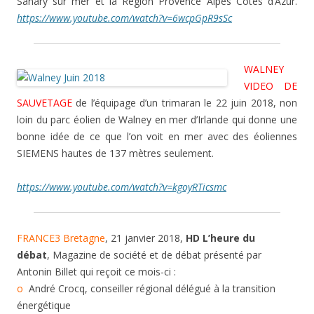
Sanary sur mer et la Région Provence Alpes Côtes d’Azur.
https://www.youtube.com/watch?v=6wcpGpR9sSc
WALNEY
VIDEO DE
SAUVETAGE
de l’équipage d’un trimaran le 22 juin 2018, non
loin du parc éolien de Walney en mer d’Irlande qui donne une
bonne idée de ce que l’on voit en mer avec des éoliennes
SIEMENS hautes de 137 mètres seulement.
https://www.youtube.com/watch?v=kgoyRTicsmc
FRANCE3 Bretagne
, 21 janvier 2018,
HD L’heure du
débat
, Magazine de société et de débat présenté par
Antonin Billet qui reçoit ce mois-ci :
o
André Crocq, conseiller régional délégué à la transition
énergétique