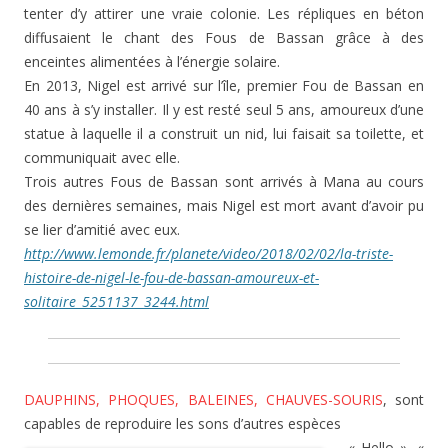
tenter d’y attirer une vraie colonie. Les répliques en béton
diffusaient le chant des Fous de Bassan grâce à des
enceintes alimentées à l’énergie solaire.
En 2013, Nigel est arrivé sur l’île, premier Fou de Bassan en
40 ans à s’y installer. Il y est resté seul 5 ans, amoureux d’une
statue à laquelle il a construit un nid, lui faisait sa toilette, et
communiquait avec elle.
Trois autres Fous de Bassan sont arrivés à Mana au cours
des dernières semaines, mais Nigel est mort avant d’avoir pu
se lier d’amitié avec eux.
http://www.lemonde.fr/planete/video/2018/02/02/la-triste-
histoire-de-nigel-le-fou-de-bassan-amoureux-et-
solitaire_5251137_3244.html
DAUPHINS, PHOQUES, BALEINES, CHAUVES-SOURIS
, sont
capables de reproduire les sons d’autres espèces
« Hello », «