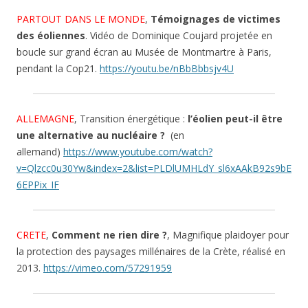
PARTOUT DANS LE MONDE
,
Témoignages de victimes
des éoliennes
. Vidéo de Dominique Coujard projetée en
boucle sur grand écran au Musée de Montmartre à Paris,
pendant la Cop21.
https://youtu.be/nBbBbbsjv4U
ALLEMAGNE
, Transition énergétique :
l’éolien peut-il être
une alternative au nucléaire ?
(en
allemand)
https://www.youtube.com/watch?
v=Qlzcc0u30Yw&index=2&list=PLDlUMHLdY_sl6xAAkB92s9bE
6EPPix_IF
CRETE
,
Comment ne rien dire ?
, Magnifique plaidoyer pour
la protection des paysages millénaires de la Crète, réalisé en
2013.
https://vimeo.com/57291959