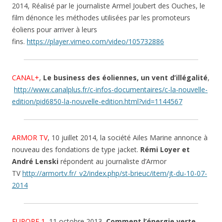
2014, Réalisé par le journaliste Armel Joubert des Ouches, le
film dénonce les méthodes utilisées par les promoteurs
éoliens pour arriver à leurs
fins.
https://player.vimeo.com/video/105732886
CANAL+
,
Le business des éoliennes, un vent d’illégalité
,
http://www.canalplus.fr/c-infos-documentaires/c-la-nouvelle-
edition/pid6850-la-nouvelle-edition.html?vid=1144567
ARMOR TV
, 10 juillet 2014, la société Ailes Marine annonce à
nouveau des fondations de type jacket.
Rémi Loyer et
André Lenski
répondent au journaliste d’Armor
TV
http://armortv.fr/_v2/index.php/st-brieuc/item/jt-du-10-07-
2014
EUROPE 1
, 11 octobre 2013,
Comment l’énergie verte